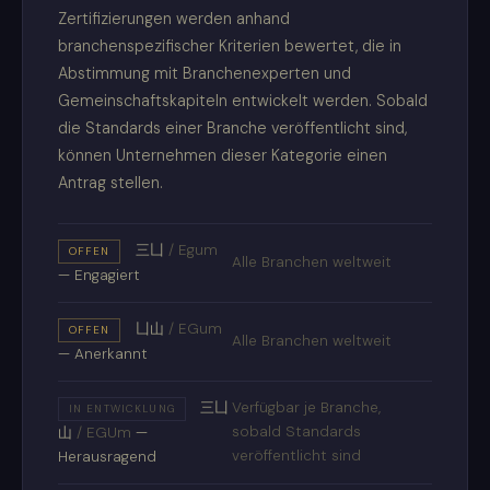
Zertifizierungen werden anhand
branchenspezifischer Kriterien bewertet, die in
Abstimmung mit Branchenexperten und
Gemeinschaftskapiteln entwickelt werden. Sobald
die Standards einer Branche veröffentlicht sind,
können Unternehmen dieser Kategorie einen
Antrag stellen.
三凵
/
Egum
OFFEN
Alle Branchen weltweit
— Engagiert
凵山
/
EGum
OFFEN
Alle Branchen weltweit
— Anerkannt
三凵
Verfügbar je Branche,
IN ENTWICKLUNG
sobald Standards
山
/
EGUm
—
veröffentlicht sind
Herausragend