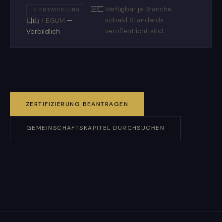
三匸
Verfügbar je Branche,
IN ENTWICKLUNG
sobald Standards
凵山
/
EGUM
—
veröffentlicht sind
Vorbildlich
ZERTIFIZIERUNG BEANTRAGEN
GEMEINSCHAFTSKAPITEL DURCHSUCHEN