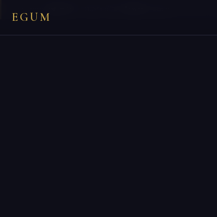
×
You are on
egum.tw
— EGUM’s official
Taiwan
endpoint.
EGUM