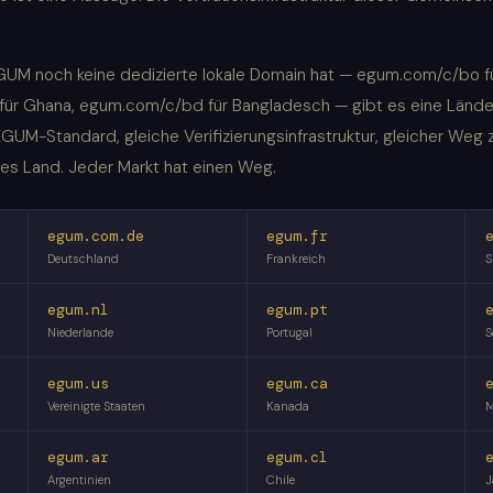
EGUM noch keine dedizierte lokale Domain hat — egum.com/c/bo f
 für Ghana, egum.com/c/bd für Bangladesch — gibt es eine Lände
GUM-Standard, gleiche Verifizierungsinfrastruktur, gleicher Weg 
edes Land. Jeder Markt hat einen Weg.
egum.com.de
egum.fr
Deutschland
Frankreich
S
egum.nl
egum.pt
Niederlande
Portugal
S
egum.us
egum.ca
Vereinigte Staaten
Kanada
M
egum.ar
egum.cl
Argentinien
Chile
J