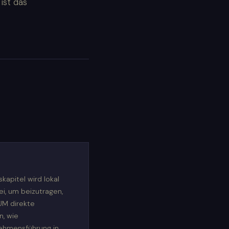
ist das
pitel wird lokal
ei, um beizutragen,
UM direkte
n, wie
ehmensführung in