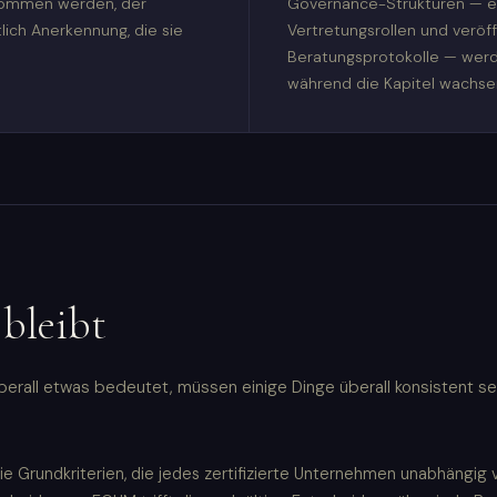
rnommen werden, der
Governance-Strukturen — ei
ich Anerkennung, die sie
Vertretungsrollen und veröff
Beratungsprotokolle — werd
während die Kapitel wachse
 bleibt
rall etwas bedeutet, müssen einige Dinge überall konsistent sei
e Grundkriterien, die jedes zertifizierte Unternehmen unabhängig v