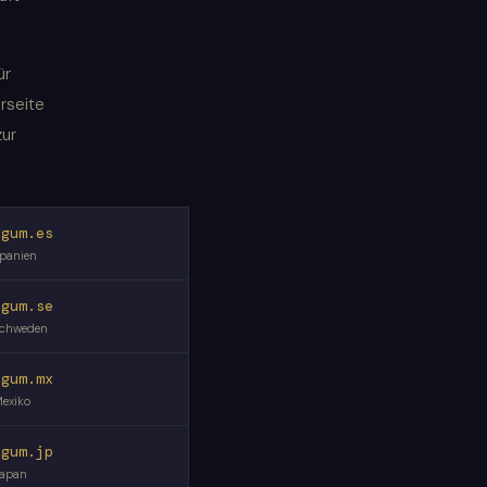
ür
rseite
zur
egum.es
panien
egum.se
chweden
egum.mx
exiko
egum.jp
apan