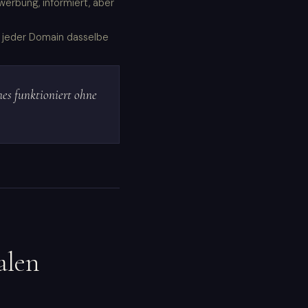
werbung, informiert, aber
f jeder Domain dasselbe
es funktioniert ohne
alen