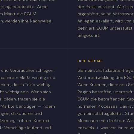
izierungsendpunkte. Wenn
der Praxis aussieht. Wie sich 
em Markt die EGUM-
organisiert, seine Verantwor
gen, werden ihre Nachweise
Anliegen eskaliert, wird von
definiert. EGUM unterstützt 
umgekehrt.
IHRE STIMME
 und Verbraucher schlagen
Gemeinschaftskapitel trage
 auf ihrem Markt wichtig sind.
Weiterentwicklung des EGU
rium, das in Tokio wichtig
Wenn Kriterien, die einen Se
cht wichtig sein. Wenn sich
Region betreffen, überprüft 
 bilden, tragen sie die
EGUM die betreffenden Kap
hre Märkte benötigen — indem
normalen Prozesses. Das ist
ingen, diskutieren und
gemeinschaftsgeleitet: Sta
fizierung in ihrem Kontext
Menschen mit direktem Wis
t Vorschläge laufend und
entwickelt, was von ihnen ve