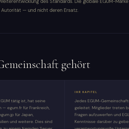
Weiterentwicklung des Standards. Die globale EGUM-Marke 
 Autorität — und nicht deren Ersatz.
Gemeinschaft gehört
IHR KAPITEL
GUM tätig ist, hat seine
Jedes EGUM-Gemeinschaftska
 — egum.fr für Frankreich,
geleitet. Mitglieder treten b
egum.jp für Japan,
Fragen aufzuwerfen und EG
ilien und weitere. Dies sind
Kenntnisse darüber zu gebe
en zu einem fremden Server.
verantwortungsvolle Untern