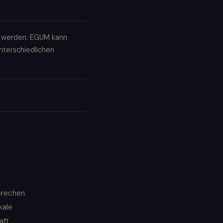
t werden. EGUM kann
unterschiedlichen
prechen.
kale
aft