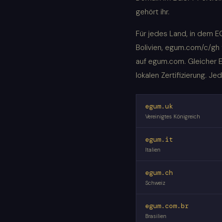
gehört ihr.
Für jedes Land, in dem 
Bolivien, egum.com/c/gh
auf egum.com. Gleicher E
lokalen Zertifizierung. J
egum.uk
Vereinigtes Königreich
egum.it
Italien
egum.ch
Schweiz
egum.com.br
Brasilien