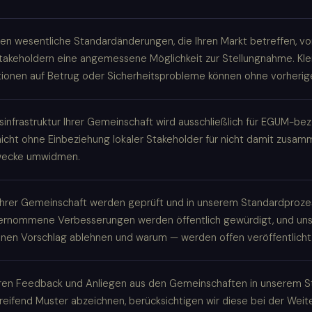
en wesentliche Standardänderungen, die Ihren Markt betreffen, v
takeholdern eine angemessene Möglichkeit zur Stellungnahme. Klei
ionen auf Betrug oder Sicherheitsprobleme können ohne vorherige
ngsinfrastruktur Ihrer Gemeinschaft wird ausschließlich für EGUM-b
nicht ohne Einbeziehung lokaler Stakeholder für nicht damit zus
wecke umwidmen.
Ihrer Gemeinschaft werden geprüft und in unserem Standardprozes
rnommene Verbesserungen werden öffentlich gewürdigt, und un
inen Vorschlag ablehnen und warum — werden offen veröffentlicht
ren Feedback und Anliegen aus den Gemeinschaften in unserem 
reifend Muster abzeichnen, berücksichtigen wir diese bei der Weit