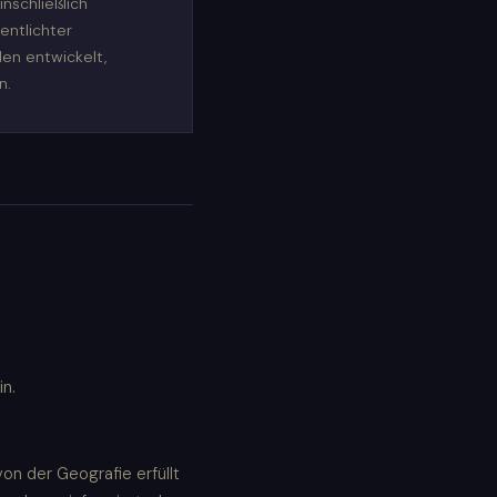
nschließlich
entlichter
en entwickelt,
n.
n.
on der Geografie erfüllt