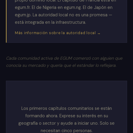
propio dominio local. El capítulo de Francia está en
egum.fr. El de Nigeria en egum.ng. El de Japón en
egum.jp. La autoridad local no es una promesa —
está integrada en la infraestructura.
Más información sobre la autoridad local →
Cada comunidad activa de EGUM comenzó con alguien que
conocía su mercado y quería que el estándar lo reflejara.
Los primeros capítulos comunitarios se están
formando ahora. Exprese su interés en su
geografía o sector y ayude a iniciar uno. Solo se
necesitan cinco personas.